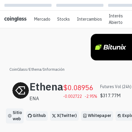
Interés
Mercado
Stocks
Intercambios
Abierto
CoinGlass
/
Ethena
/
Información
Ethena
$
0.08956
Futures Vol (24h)
$
317.77M
-0.002722
-2.95
%
ENA
Sitio
Github
X(Twitter)
Whitepaper
Expl
web