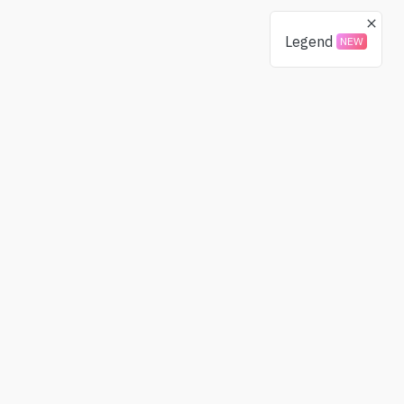
Legend
NEW
Donaciones
Comunidad
BTC
X(Twitter)
ETH
Telegram
USDT