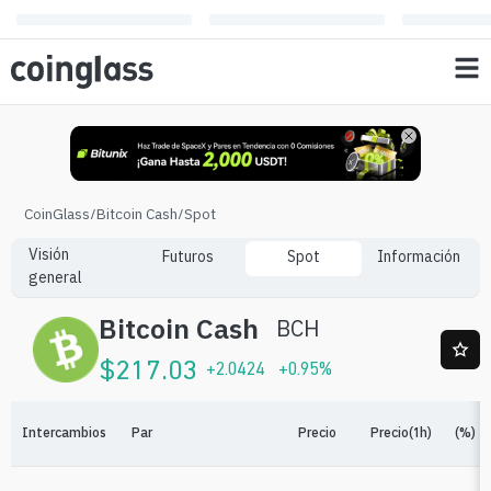
CoinGlass
/
Bitcoin Cash
/
Spot
Visión
Futuros
Spot
Información
general
Bitcoin Cash
BCH
$
217.03
+
2.0424
+
0.95
%
Intercambios
Par
Precio
Precio(1h)
(%)