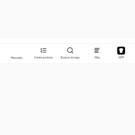
Intercambios
Buscar divisas
Más
APP
Mercado
Acerca de
Productos
Sobre nosotros
Stocks
Contáctanos
Legend
Descargo de responsabilidad
APP
Términos de Uso
API