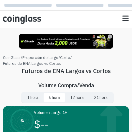
CoinGlass
/
Proporción de Largo/Corto
/
Futuros de ENA Largos vs Cortos
Futuros de ENA Largos vs Cortos
Volume Compra/Venda
1 hora
4 hora
12 hora
24 hora
Volumen Largo 4H
$
--
%