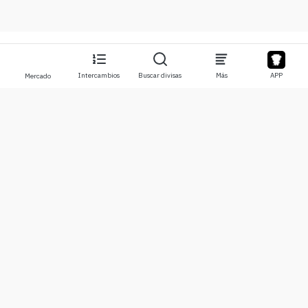
Intercambios
Buscar divisas
Más
APP
Mercado
Acerca de
Productos
Sobre nosotros
Stocks
Contáctanos
Legend
Descargo de responsabilidad
APP
Términos de Uso
API
Política de privacidad
Gráfico
Más
Donaciones