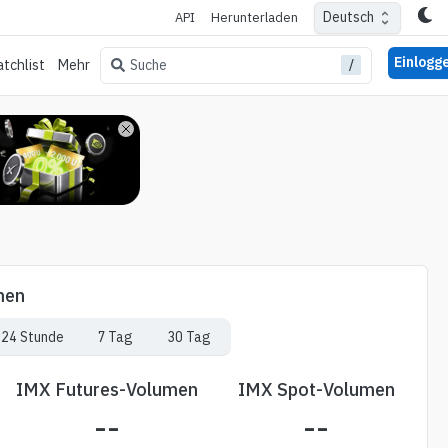
Deutsch
API
Herunterladen
Einlogg
/
Suche
tchlist
Mehr
men
24 Stunde
7 Tag
30 Tag
IMX Futures-Volumen
IMX Spot-Volumen
--
--