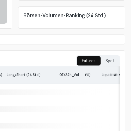
Börsen-Volumen-Ranking (24 Std.)
Futures
Spot
%)
Long/Short (24 Std.)
OI/24h_Vol
(%)
Liquidität ±1%