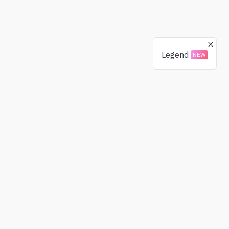
Legend
NEW
Spenden
Gemeinschaft
BTC
X(Twitter)
ETH
Telegram
USDT