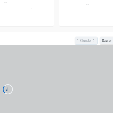
--
--
1 Stunde
Säulen