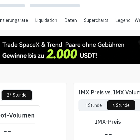
anzierungsrate
Liquidation
Daten
Supercharts
Legend
Wa
IMX Preis vs. IMX Volu
24 Stunde
1 Stunde
4 Stunde
pot-Volumen
IMX-Preis
--
--