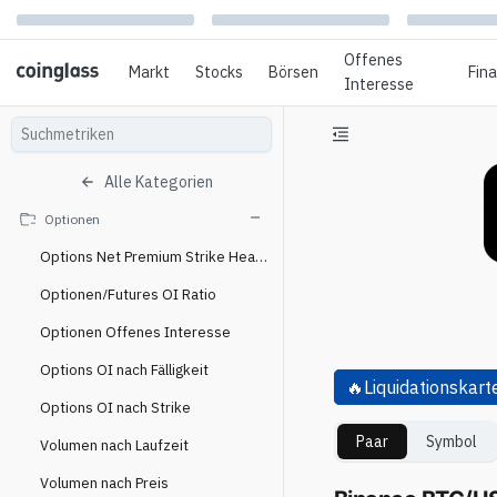
Offenes
Markt
Stocks
Börsen
Fin
Interesse
Alle Kategorien
Optionen
Options Net Premium Strike Heatmap
Optionen/Futures OI Ratio
Optionen Offenes Interesse
Options OI nach Fälligkeit
🔥
Liquidationskart
Options OI nach Strike
Paar
Symbol
Volumen nach Laufzeit
Volumen nach Preis