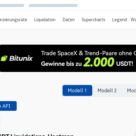
anzierungsrate
Liquidation
Daten
Supercharts
Legend
Wa
Modell 1
Modell 2
Mod
e
API