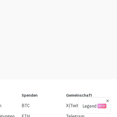
Spenden
Gemeinschaft
m
BTC
X(Twitter)
Legend
NEW
igungen
ETH
Telegram