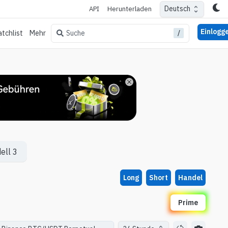
Deutsch
API
Herunterladen
Einlogg
/
Suche
tchlist
Mehr
ell 3
Long
Short
Handel
Prime