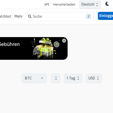
Deutsch
API
Herunterladen
Einlogg
/
Suche
tchlist
Mehr
1 Tag
USD