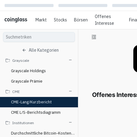
Offenes
Markt
Stocks
Börsen
Fin
Interesse
Alle Kategorien
Grayscale
Grayscale Holdings
Grayscale Prämie
CME
Offenes Intere
CME-Lang/Kurzbericht
CME L/S-Berichtsdiagramm
Institutionen
Durchschnittliche Bitcoin-Kosten von MicroStrategy