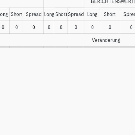
BERICHTENSWERT
Long
Short
Spread
Long
Short
Spread
Long
Short
Spre
0
0
0
0
0
0
0
0
0
Veränderung