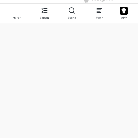
Börsen
Suche
Mehr
APP
Markt
Über
Produkte
Über uns
Stocks
Kontaktiere uns
Legend
Haftungsausschluss
APP
Nutzungsbedingungen
API
Datenschutzerklärung
Chart
Mehr
Spenden
Lernzentrum
BTC