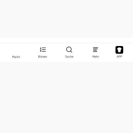
Börsen
Suche
Mehr
APP
Markt
Über
Produkte
Über uns
Stocks
Kontaktiere uns
Legend
Haftungsausschluss
APP
Nutzungsbedingungen
API