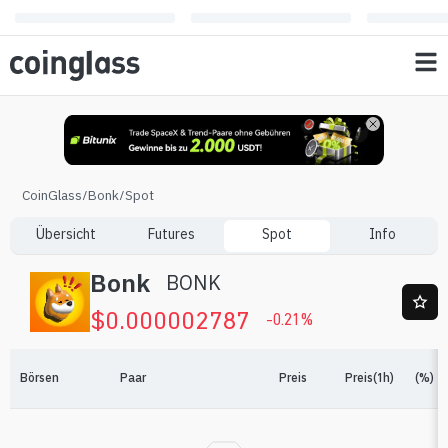
CoinGlass
/
Bonk
/
Spot
Übersicht
Futures
Spot
Info
Bonk
BONK
$
0.000002787
-0.21
%
Börsen
Paar
Preis
Preis(1h)
(%)