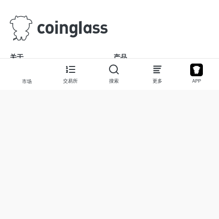
关于
产品
关于我们
股票
交易所
搜索
更多
APP
市场
联系我们
Legend
免责声明
APP
使用条款
API
隐私政策
图表
更多
捐赠
学习中心
BTC
警报
ETH