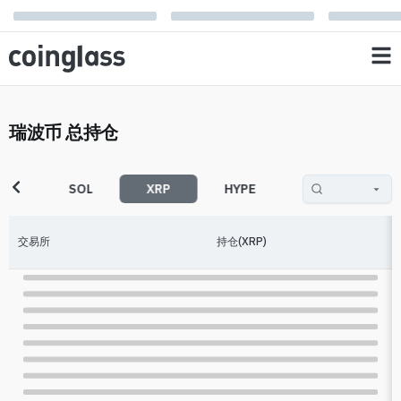
瑞波币 总持仓
TH
SOL
XRP
HYPE
XAU
D
交易所
持仓(XRP)