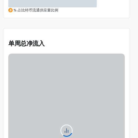
%
占比特币流通供应量比例
单周总净流入