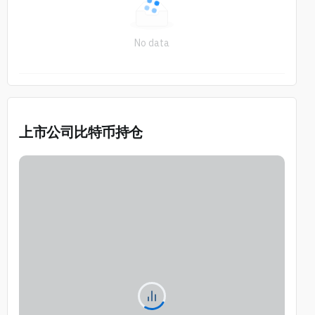
No data
上市公司比特币持仓