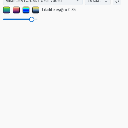
24 saat
Likidite eşiği
=
0.85