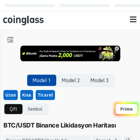
Model 1
Model 2
Model 3
Uzun
Kısa
Ticaret
Çift
Sembol
Prime
BTC/USDT Binance Likidasyon Haritası