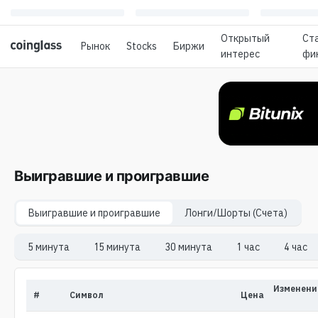
Oткрытый
Ст
Рынок
Stocks
Биржи
интерес
фи
Выигравшие и проигравшие
Выигравшие и проигравшие
Лонги/Шорты (Счета)
5 минута
15 минута
30 минута
1 час
4 час
Изменение
#
Символ
Цена