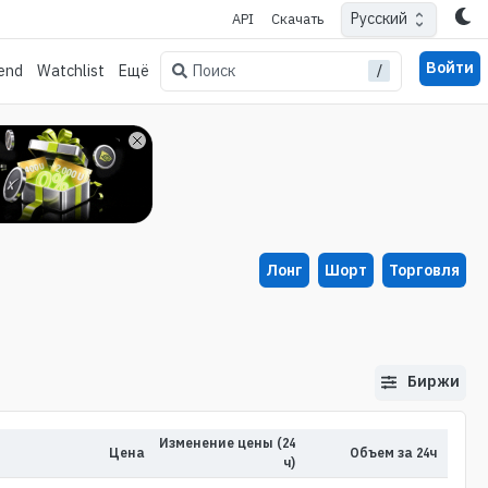
Русский
API
Скачать
Войти
/
Поиск
end
Watchlist
Ещё
Лонг
Шорт
Торговля
Биржи
Изменение цены (24
Цена
Объем за 24ч
ч)