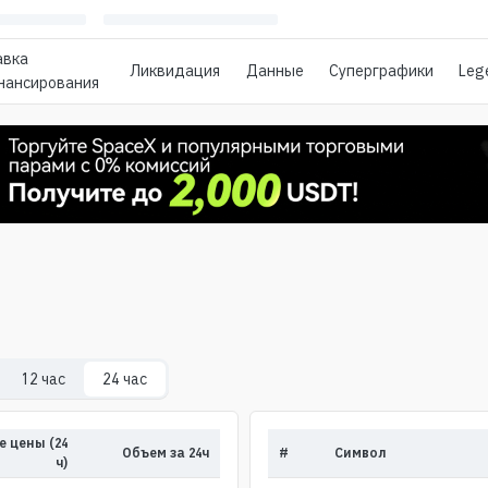
авка
Ликвидация
Данные
Суперграфики
Leg
нансирования
12 час
24 час
 цены (24
Объем за 24ч
#
Символ
ч)