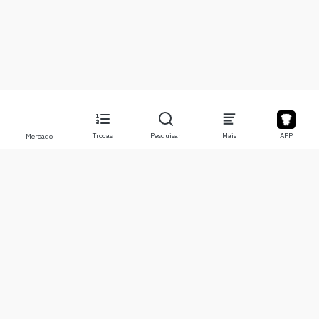
Trocas
Pesquisar
Mais
APP
Mercado
Sobre
Produtos
Sobre Nós
Stocks
Contate-nos
Legend
Isenção de responsabilidade
APP
Termos de Uso
API