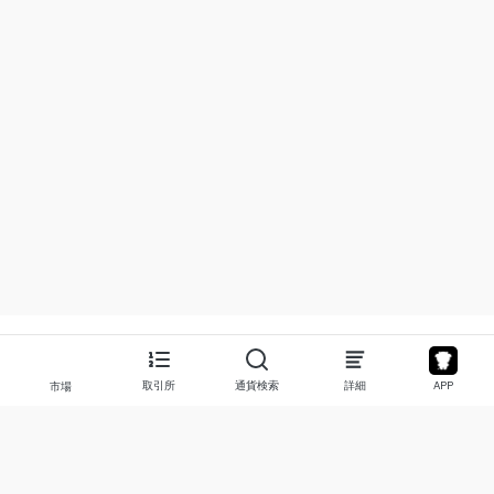
取引所
通貨検索
詳細
APP
市場
について
プロダクト