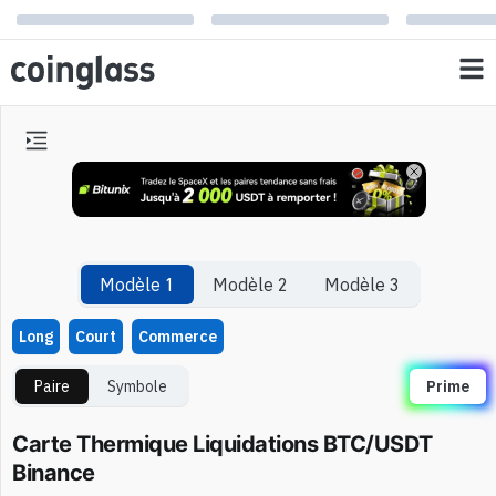
Modèle 1
Modèle 2
Modèle 3
Long
Court
Commerce
Paire
Symbole
Prime
Carte Thermique Liquidations BTC/USDT
Binance