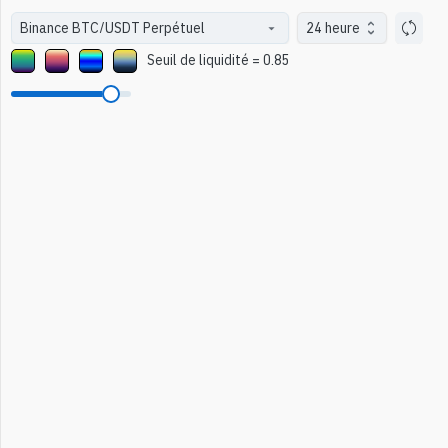
24 heure
Seuil de liquidité
=
0.85