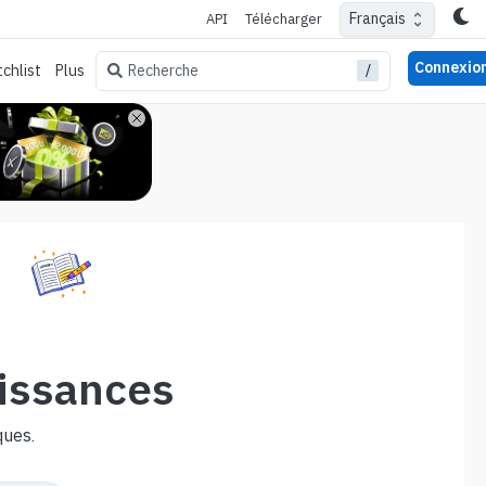
Français
API
Télécharger
Connexio
/
Recherche
chlist
Plus
issances
ques.