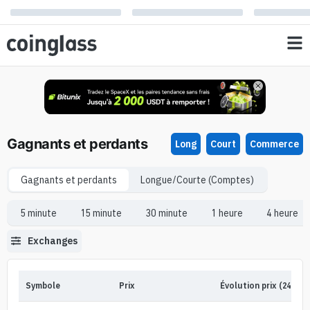
Gagnants et perdants
Long
Court
Commerce
Gagnants et perdants
Longue/Courte (Comptes)
5 minute
15 minute
30 minute
1 heure
4 heure
Exchanges
Symbole
Prix
Évolution prix (24h)