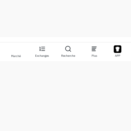
Exchanges
Recherche
Plus
APP
Marché
À propos
Produits
À propos de nous
Stocks
Nous contacter
Legend
Clause de non-responsabilité
APP
Conditions d'utilisation
API