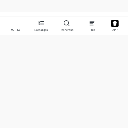
Exchanges
Recherche
Plus
APP
Marché
À propos
Produits
À propos de nous
Stocks
Nous contacter
Legend
Clause de non-responsabilité
APP
Conditions d'utilisation
API
Politique de confidentialité
Graphique
Plus
Dons