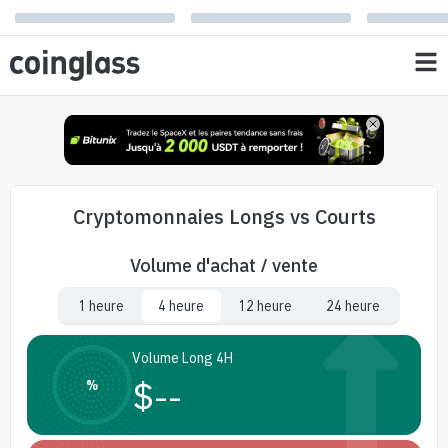
Cryptomonnaies Longs vs Courts
Volume d'achat / vente
1 heure
4 heure
12 heure
24 heure
Volume Long 4H
$
--
%