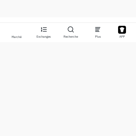
Exchanges
Recherche
Plus
APP
Marché
À propos
Produits
À propos de nous
Stocks
Nous contacter
Legend
Clause de non-responsabilité
APP
Conditions d'utilisation
API
Politique de confidentialité
Graphique
Plus
Dons