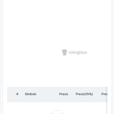
#
Símbolo
Precio
Precio(1h%)
Precio(