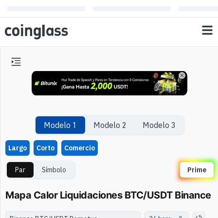
Modelo 1
Modelo 2
Modelo 3
Largo
Corto
Comercio
Par
Símbolo
Prime
Mapa Calor Liquidaciones BTC/USDT Binance