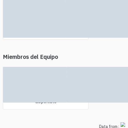
No se encontró información de
inversores
Miembros del Equipo
No hay información del equipo
disponible
Data from :