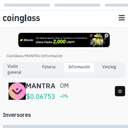
CoinGlass
/
MANTRA
/
Información
Visión
Futuros
Información
Vesting
general
MANTRA
OM
$
0.06753
+
0
%
Inversores