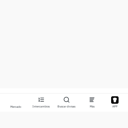
Intercambios
Buscar divisas
Más
APP
Mercado
Acerca de
Productos