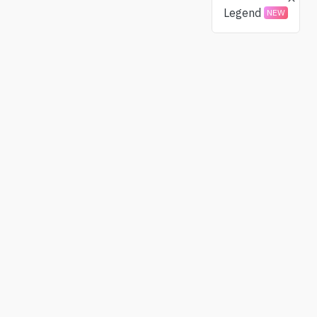
Legend
NEW
Donaciones
Comunidad
BTC
X(Twitter)
ETH
Telegram
USDT