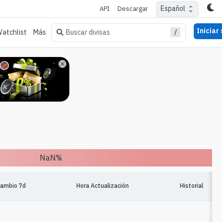
Español
API
Descargar
Iniciar
/
Buscar divisas
atchlist
Más
NaN
%
ambio 7d
Hora Actualización
Historial