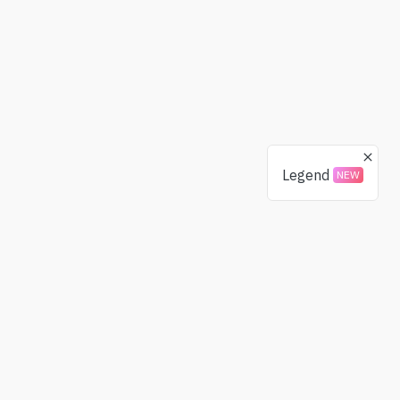
Legend
NEW
Donaciones
Comunidad
BTC
X(Twitter)
ETH
Telegram
USDT