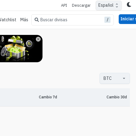
Español
API
Descargar
Iniciar
/
Buscar divisas
atchlist
Más
Cambio 7d
Cambio 30d