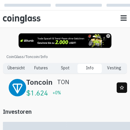
CoinGlass
/
Toncoin
/
Info
Übersicht
Futures
Spot
Info
Vesting
Toncoin
TON
$
1.624
+
0
%
Investoren