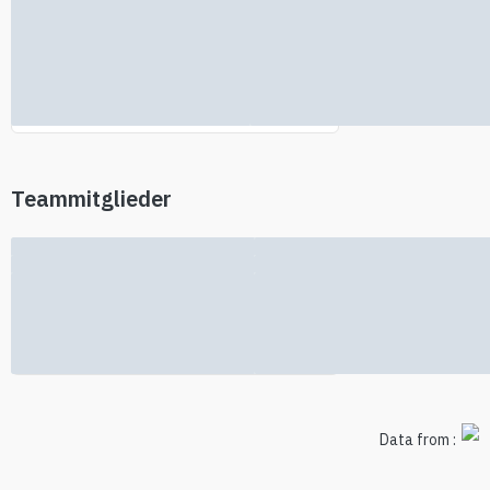
Keine Investoreninformationen
gefunden
Teammitglieder
Keine Teaminformationen verfügbar
Data from :