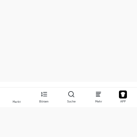
Börsen
Suche
Mehr
APP
Markt
Über
Produkte
Über uns
Stocks