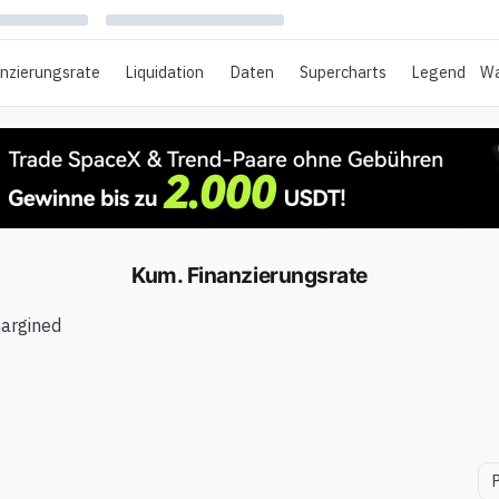
anzierungsrate
Liquidation
Daten
Supercharts
Legend
Wa
Kum. Finanzierungsrate
argined